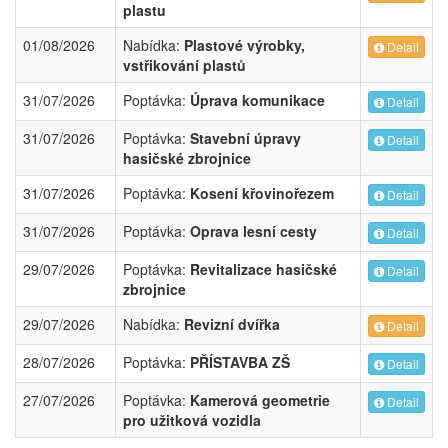
plastu
01/08/2026
Nabídka:
Plastové výrobky,
Detail
vstřikování plastů
31/07/2026
Poptávka:
Úprava komunikace
Detail
31/07/2026
Poptávka:
Stavební úpravy
Detail
hasičské zbrojnice
31/07/2026
Poptávka:
Kosení křovinořezem
Detail
31/07/2026
Poptávka:
Oprava lesní cesty
Detail
29/07/2026
Poptávka:
Revitalizace hasičské
Detail
zbrojnice
29/07/2026
Nabídka:
Revizní dvířka
Detail
28/07/2026
Poptávka:
PŘÍSTAVBA ZŠ
Detail
27/07/2026
Poptávka:
Kamerová geometrie
Detail
pro užitková vozidla