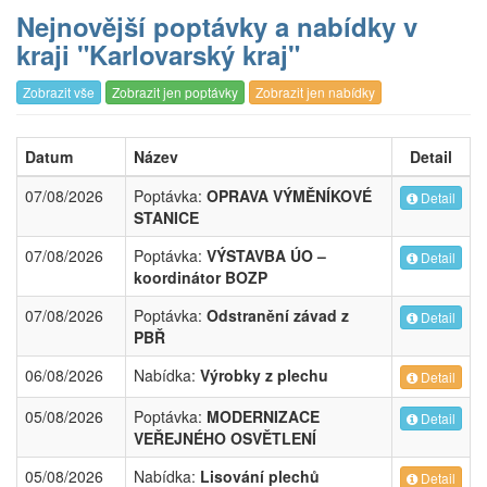
Nejnovější poptávky a nabídky v
kraji "Karlovarský kraj"
Zobrazit vše
Zobrazit jen poptávky
Zobrazit jen nabídky
Datum
Název
Detail
07/08/2026
Poptávka:
OPRAVA VÝMĚNÍKOVÉ
Detail
STANICE
07/08/2026
Poptávka:
VÝSTAVBA ÚO –
Detail
koordinátor BOZP
07/08/2026
Poptávka:
Odstranění závad z
Detail
PBŘ
06/08/2026
Nabídka:
Výrobky z plechu
Detail
05/08/2026
Poptávka:
MODERNIZACE
Detail
VEŘEJNÉHO OSVĚTLENÍ
05/08/2026
Nabídka:
Lisování plechů
Detail