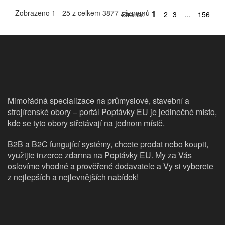
1
Zobrazeno 1 - 25 z celkem 3877 záznamů
Strana:
2
3
...
156
Mimořádná specializace na průmyslové, stavební a
strojírenské obory – portál Poptávky EU je jedinečné místo,
kde se tyto obory střetávají na jednom místě.
B2B a B2C fungující systémy, chcete prodat nebo koupit,
využijte inzerce zdarma na Poptávky EU. My za Vás
oslovíme vhodné a prověřené dodavatele a Vy si vyberete
z nejlepších a nejlevnějších nabídek!