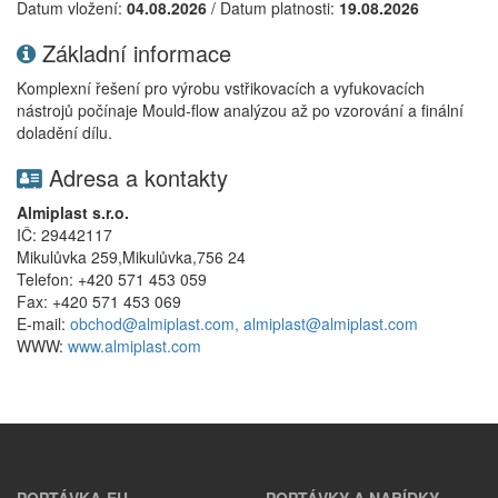
Datum vložení:
04.08.2026
/ Datum platnosti:
19.08.2026
Základní informace
Komplexní řešení pro výrobu vstřikovacích a vyfukovacích
nástrojů počínaje Mould-flow analýzou až po vzorování a finální
doladění dílu.
Adresa a kontakty
Almiplast s.r.o.
IČ: 29442117
Mikulůvka 259,Mikulůvka,756 24
Telefon: +420 571 453 059
Fax: +420 571 453 069
E-mail:
obchod@almiplast.com, almiplast@almiplast.com
WWW:
www.almiplast.com
POPTÁVKA-EU
POPTÁVKY A NABÍDKY