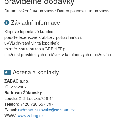
pravidelné dodávky
Datum vložení:
04.08.2026
/ Datum platnosti:
18.08.2026
Základní informace
Klopové lepenkové krabice
použité lepenkové krabice z potravinářství;
3VVL(třívrstvá vlnitá lepenka);
rozměr 580x380x380(GREINER);
možnost pravidelných dodávek v kamionových množstvích.
Adresa a kontakty
ZABAG s.r.o.
IČ: 27824071
Radovan Žákovský
Loučka 213,Loučka,756 44
Telefon: +420 720 557 797
E-mail:
radovan.zakovsky@seznam.cz
WWW:
www.zabag.cz